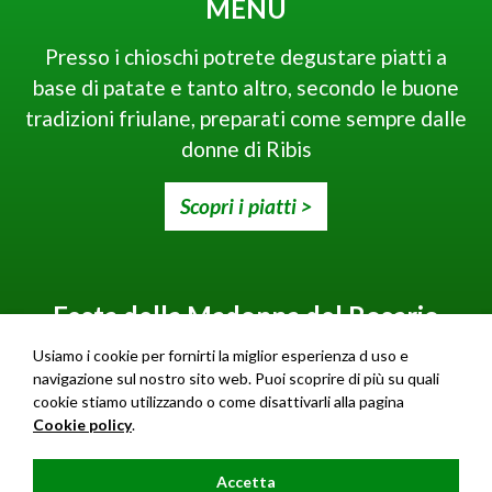
MENU
Presso i chioschi potrete degustare piatti a
base di patate e tanto altro, secondo le buone
tradizioni friulane, preparati come sempre dalle
donne di Ribis
Scopri i piatti >
Festa della Madonna del Rosario
Usiamo i cookie per fornirti la miglior esperienza d uso e
Domenica 5 ottobre 2025 alle ore 9.00 Santa
navigazione sul nostro sito web. Puoi scoprire di più su quali
Messa in S. Maria la Vecchia e processione con
cookie stiamo utilizzando o come disattivarli alla pagina
la statua della Madonna del Rosario
Cookie policy
.
accompagnata dalla banda di Reana del Rojale.
Accetta